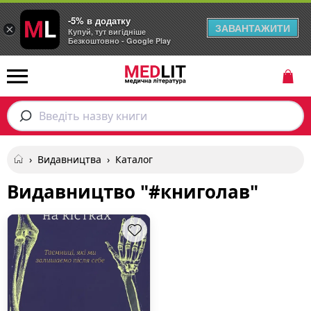
-5% в додатку
ЗАВАНТАЖИТИ
×
Купуй, тут вигідніше
Безкоштовно - Google Play
Введіть назву книги
›
Видавництва
›
Каталог
Видавництво "#книголав"