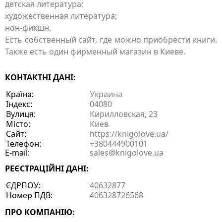
детская литература;
художественная литература;
нон-фикшн.
Есть собственный сайт, где можно приобрести книги.
Также есть один фирменный магазин в Киеве.
КОНТАКТНІ ДАНІ:
Країна:
Украина
Індекс:
04080
Вулиця:
Кирилловская, 23
Місто:
Киев
Сайт:
https://knigolove.ua/
Телефон:
+380444900101
E-mail:
sales@knigolove.ua
РЕЄСТРАЦІЙНІ ДАНІ:
ЄДРПОУ:
40632877
Номер ПДВ:
406328726568
ПРО КОМПАНІЮ: