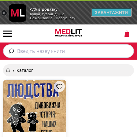
-5% в додатку
ЗАВАНТАЖИТИ
×
Купуй, тут вигідніше
Безкоштовно - Google Play
Введіть назву книги
›
Каталог