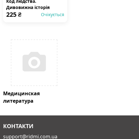
Код людства.
Дивовижна історія
225
₴
наших генів
Очікується
Медицинская
литература
КОНТАКТИ
support@ridmi.com.ua