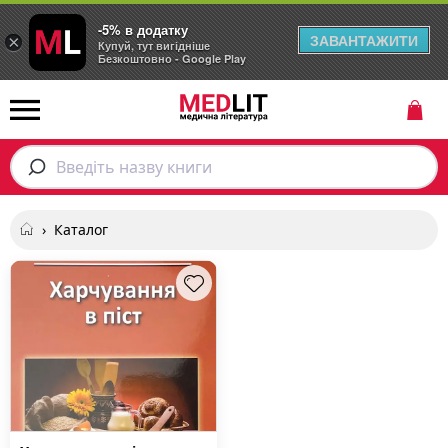
-5% в додатку
ЗАВАНТАЖИТИ
×
Купуй, тут вигідніше
Безкоштовно - Google Play
Введіть назву книги
›
Каталог