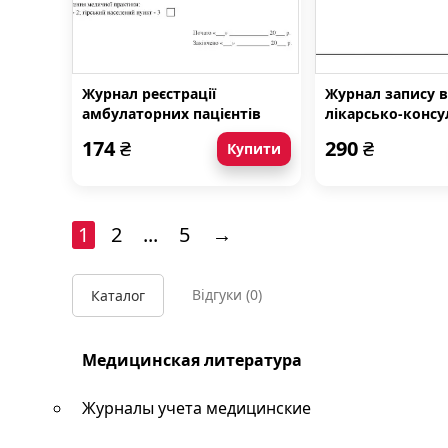
Журнал реєстрації
Журнал запису 
амбулаторних пацієнтів
лікарсько-консу
комісії, форма N
174
₴
290
₴
Купити
1
2
...
5
→
Відгуки
(0)
Каталог
Медицинская литература
Журналы учета медицинские