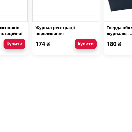
висновків
Журнал реєстрації
Тверда обк
льтаційної
переливання
журналів та
o 035/о
трансфузійних рідин
174
₴
180
₴
Купити
Купити