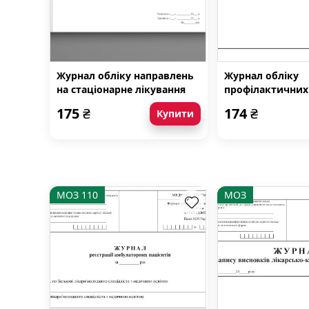
Журнал обліку направлень
Журнал обліку
на стаціонарне лікування
профілактичних
175
₴
174
₴
Купити
МОЗ 110
МОЗ