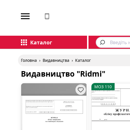
Відповідаємо на дзвінки
Каталог
Головна
›
Видавництва
›
Каталог
Видавництво "Ridmi"
МОЗ 110