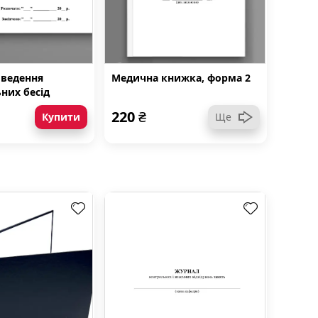
оведення
Медична книжка, форма 2
ьних бесід
чних
220
₴
Купити
Ще
й) з
службовцями,