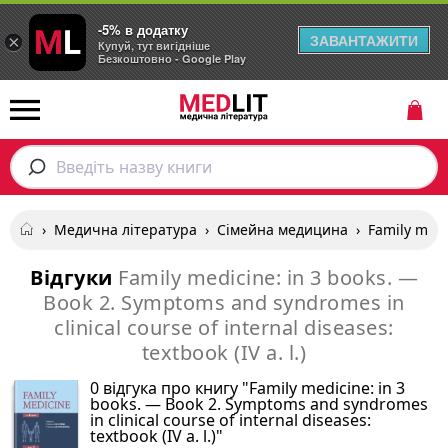
-5% в додатку
ЗАВАНТАЖИТИ
×
Купуй, тут вигідніше
Безкоштовно - Google Play
Введіть назву книги
›
Медична література
›
Сімейна медицина
›
Family medic
Відгуки
Family medicine: in 3 books. —
Book 2. Symptoms and syndromes in
clinical course of internal diseases:
textbook (IV a. l.)
0 відгука про книгу "Family medicine: in 3
books. — Book 2. Symptoms and syndromes
in clinical course of internal diseases:
textbook (IV a. l.)"