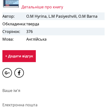
Детальніше про книгу
Автор:
O.M Hyrina, L.M Pasiyeshvili, O.M Barna
Обкладинка:
тверда
Сторінок:
376
Мова:
Англійська
+ Додати відгук
Ваше ім'я
Електронна пошта