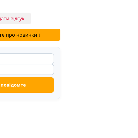
ати відгук
те про новинки ↓