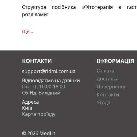
Cтруктура посібника «Фітотерапія в гастр
розділами:
Передмова.
Ще...
Розділ I. Основні принципи фітотерапії.
Розділ II. Біологічно активні сполуки рослин.
КОНТАКТИ
ІНФОРМАЦІЯ
Розділ III. Фармакогностична характеристика о
Оплата
support@ridmi.com.ua
використовуються при шлунково-кишкових за
Доставка
Відповідаємо на дзвінки
Пн-ПТ: 10:00-18:00
Повернення
Розділ IV. Виготовлення лікарських форм у дом
Сб-Нд: Вихідний
Контакти
Адреса
Угода
Розділ V. Фітотерапія в гастроентерології. Л
Київ
українських наукових назв лікарських р
Карта проїзду
латинських назв лікарських рослин. Зміст.
Посібник «Фітотерапія в гастроентеролог
© 2026
MedLit