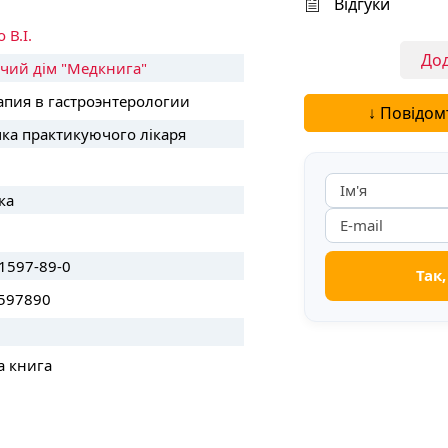
Відгуки
 В.І.
Дод
чий дім "Медкнига"
апия в гастроэнтерологии
↓ Повідом
чка практикуючого лікаря
ка
1597-89-0
597890
а книга