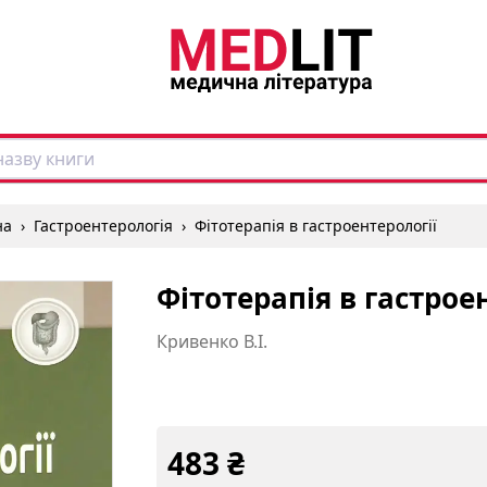
на
›
Гастроентерологія
›
Фітотерапія в гастроентерології
Фітотерапія в гастрое
Кривенко В.І.
483
₴