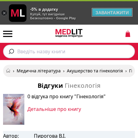
-5% в додатку
ЗАВАНТАЖИТИ
×
Купуй, тут вигідніше
Безкоштовно - Google Play
Введіть назву книги
›
Медична література
›
Акушерство та гінекологія
›
Гіне
Відгуки
Гінекологія
0 відгука про книгу "Гінекологія"
Детальніше про книгу
Автор:
Пирогова В.І.