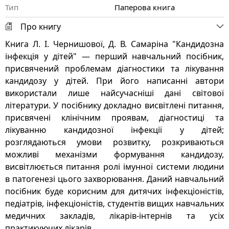
Тип
Паперова книга
Про книгу
Книга Л. І. Чернишової, Д. В. Самаріна "Кандидозна
інфекція у дітей" ― перший навчальний посібник,
присвячений проблемам діагностики та лікування
кандидозу у дітей. При його написанні автори
використали лише найсучасніші дані світової
літератури. У посібнику докладно висвітлені питання,
присвячені клінічним проявам, діагностиці та
лікуванню кандидозної інфекції у дітей;
розглядаються умови розвитку, розкриваються
можливі механізми формування кандидозу,
висвітлюється питання ролі імунної системи людини
в патогенезі цього захворювання. Даний навчальний
посібник буде корисним для дитячих інфекціоністів,
педіатрів, інфекціоністів, студентів вищих навчальних
медичних закладів, лікарів-інтернів та усіх
практикуючих лікарів.