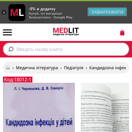
-5% в додатку
ЗАВАНТАЖИТИ
×
Купуй, тут вигідніше
Безкоштовно - Google Play
Введіть назву книги
›
Медична література
›
Педіатрія
›
Кандидозна інфекція
Код:
18012-1