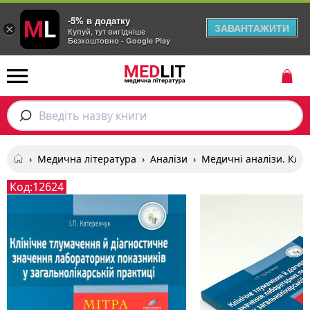
-5% в додатку
ЗАВАНТАЖИТИ
×
Купуй, тут вигідніше
Безкоштовно - Google Play
Введіть назву книги
›
Медична література
›
Аналізи
›
Медичні аналізи. Клін
Код:
12624