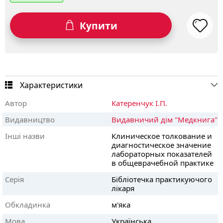
Купити
Характеристики
Автор
Катеренчук І.П.
Видавництво
Видавничий дім "Медкнига"
Інші назви
Клиническое толкование и
диагностическое значение
лабораторных показателей
в общеврачебной практике
Серія
Бібліотечка практикуючого
лікаря
Обкладинка
м'яка
Мова
Українська