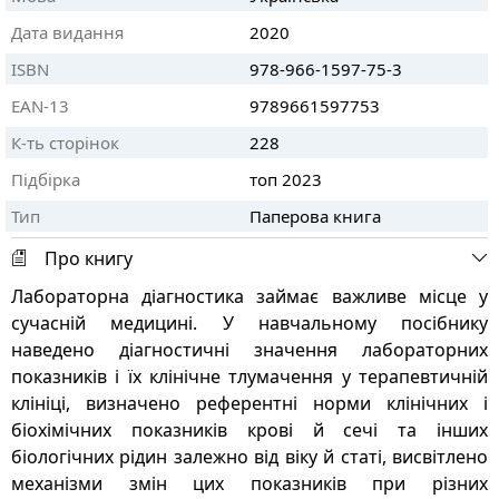
Дата видання
2020
ISBN
978-966-1597-75-3
EAN-13
9789661597753
К-ть сторінок
228
Підбірка
топ 2023
Тип
Паперова книга
Про книгу
Лабораторна діагностика займає важливе місце у
сучасній медицині. У навчальному посібнику
наведено діагностичні значення лабораторних
показників і їх клінічне тлумачення у терапевтичній
клініці, визначено референтні норми клінічних і
біохімічних показників крові й сечі та інших
біологічних рідин залежно від віку й статі, висвітлено
механізми змін цих показників при різних