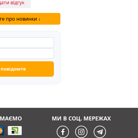
ати відгук
ицины. Читать
те про новинки ↓
ЙМАЄМО
МИ В СОЦ. МЕРЕЖАХ