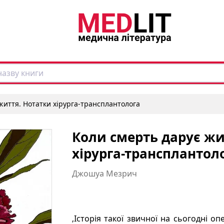
життя. Нотатки хірурга-трансплантолога
Коли смерть дарує жи
хірурга-трансплантол
Джошуа Мезрич
‚Історія такої звичної на сьогодні оп