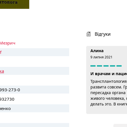
Відгуки
Мезрич
Алина
f
9 липня 2021
ка
И врачам и паци
Трансплантология
развита совсем. Г
993-273-0
пересадка органа
живого человека,
932730
делать это. В кни
ченко
життя" Джошуа Ме
случаях из своей п
занимается переса
Книга однозначно