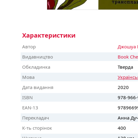
Характеристики
Автор
Джошуа 
Видавництво
Book Che
Обкладинка
Тверда
Мова
Українсь
Дата видання
2020
ISBN
978-966-
EAN-13
9789669
Перекладач
Анна Ду
К-ть сторінок
400
Ширина
128 мм