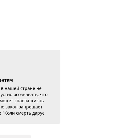
ентам
 в нашей стране не
рустно осознавать, что
 может спасти жизнь
 но закон запрещает
ге "Коли смерть дарує
зрич рассказывает о
рактики. Он, кстати,
дкой органов много лет.
 понравится всем