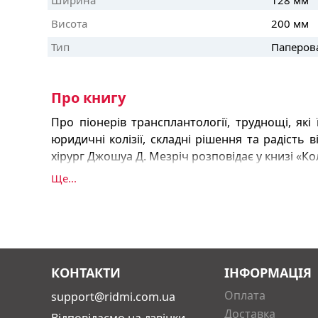
Висота
200 мм
Тип
Паперов
Про книгу
Про піонерів трансплантології, труднощі, які
юридичні колізії, складні рішення та радість
хірург Джошуа Д. Мезріч розповідає у книзі «Ко
Ще...
Читатель разом із автором бере участь у забор
до операційних і спостерігає за тим, як нирка
іншого людини; переживає неймовірні емоці
ейфорії успіху. Книга буде цікавою і лікарям, 
медицини читачам, оскільки вона про найважлив
КОНТАКТИ
ІНФОРМАЦІЯ
Оплата
support@ridmi.com.ua
Доставка
Відповідаємо на дзвінки