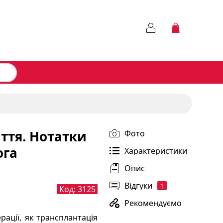
ття. Нотатки
Фото
ога
Характеристики
Опис
Відгуки
1
Код:
3125
Рекомендуємо
ерації, як трансплантація