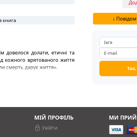
Дод
поклонникам мед
обязательно.
↓ Повідом
а книга
 їм довелося долати, етичні та
 від кожного врятованого життя
ли смерть дарує життя».
і тканин та органів; потрапляє
 чи серце переселяються в тіло
ї — від страху помилитися до
і пацієнтам, і не причетним до
іше для нас усіх: життя.
МІЙ ПРОФІЛЬ
МИ ПРИ
Увійти