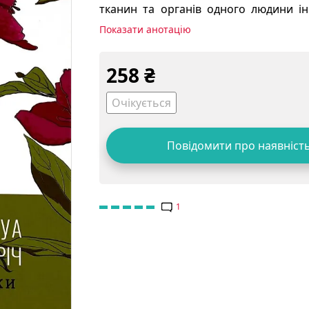
тканин та органів одного людини і
століття. Однак протягом цієї г
Показати анотацію
значний крок на шляху до спасіння жи
258
₴
Очікується
Повідомити про наявніст
1