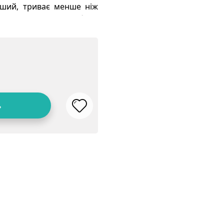
нший, триває менше ніж
одини людство зробило
ття.
ь