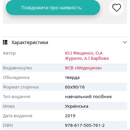
Повідомити про наявність
Характеристики
Автор
Ю.І Фещенко,
О.А
Журило,
А.І Барбова
Видавництво
ВСВ «Медицина»
Обкладинка
тверда
Формат сторінки
60х90/16
Тип видання
навчальний посібник
Мова
Українська
Дата видання
2019
ISBN
978-617-505-761-2