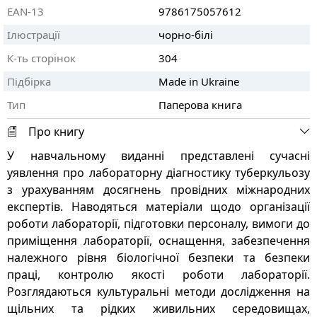
EAN-13
9786175057612
Ілюстрації
чорно-білі
К-ть сторінок
304
Підбірка
Made in Ukraine
Тип
Паперова книга
Про книгу
У навчальному виданні представлені сучасні
уявлення про лабораторну діагностику туберкульозу
з урахуванням досягнень провідних міжнародних
експертів. Наводяться матеріали щодо організації
роботи лабораторії, підготовки персоналу, вимоги до
приміщення лабораторії, оснащення, забезпечення
належного рівня біологічної безпеки та безпеки
праці, контролю якості роботи лабораторії.
Розглядаються культуральні методи дослідження на
щільних та рідких живильних середовищах,