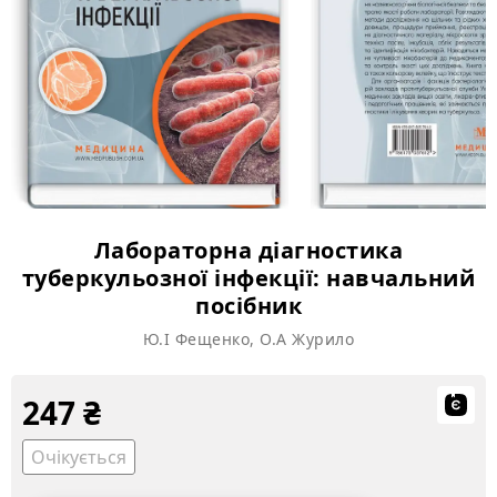
Лабораторна діагностика
туберкульозної інфекції: навчальний
посібник
Ю.І Фещенко, О.А Журило
247
₴
Очікується