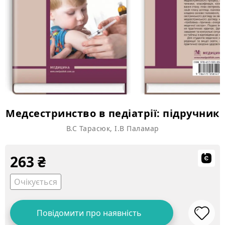
Медсестринство в педіатрії: підручник
В.С Тарасюк, І.В Паламар
263
₴
Очікується
Повідомити про наявність