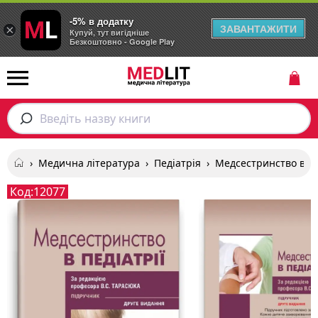
-5% в додатку
ЗАВАНТАЖИТИ
×
Купуй, тут вигідніше
Безкоштовно - Google Play
Введіть назву книги
›
Медична література
›
Педіатрія
›
Медсестринство в пе
Код:
12077