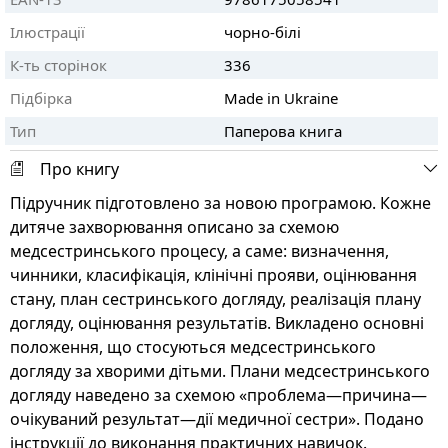
Ілюстрації
чорно-білі
К-ть сторінок
336
Підбірка
Made in Ukraine
Тип
Паперова книга
Про книгу
Підручник підготовлено за новою програмою. Кожне
дитяче захворювання описано за схемою
медсестринського процесу, а саме: визначення,
чинники, класифікація, клінічні прояви, оцінювання
стану, план сестринського догляду, реалізація плану
догляду, оцінювання результатів. Викладено основні
положення, що стосуються медсестринського
догляду за хворими дітьми. Плани медсестринського
догляду наведено за схемою «проблема—причина—
очікуваний результат—дії медичної сестри». Подано
інструкції до виконання практичних навичок.