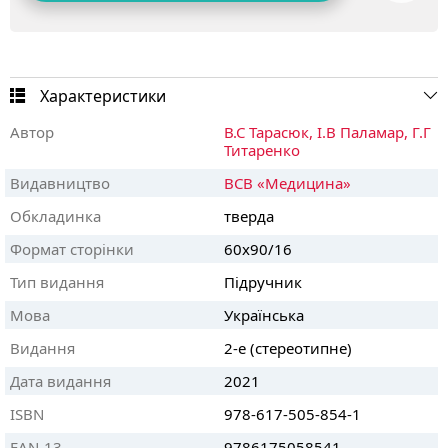
Характеристики
Автор
В.С Тарасюк,
І.В Паламар,
Г.Г
Титаренко
Видавництво
ВСВ «Медицина»
Обкладинка
тверда
Формат сторінки
60х90/16
Тип видання
Підручник
Мова
Українська
Видання
2-е (стереотипне)
Дата видання
2021
ISBN
978-617-505-854-1
EAN-13
9786175058541