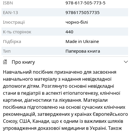
ISBN
978-617-505-773-5
EAN-13
9786175057735
Ілюстрації
чорно-білі
К-ть сторінок
440
Підбірка
Made in Ukraine
Тип
Паперова книга
Про книгу
Навчальний посібник призначено для засвоєння
навчального матеріалу з надання невідкладної
допомоги дітям. Розглянуто основні невідкладні
стани в педіатрії в аспекті етіопатогенезу, клінічної
картини, діагностики та лікування. Матеріали
посібника підготовлено на основі сучасних клінічних
рекомендацій, затверджених у країнах Європейського
Союзу, США, Канади, що є одним із важливих шляхів
упровадження доказової медицини в Україні. Також