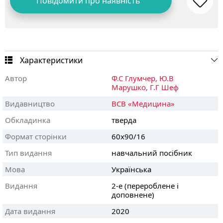
Повідомити про наявність
Характеристики
Автор
Ф.С Глумчер,
Ю.В
Марушко,
Г.Г Шеф
Видавництво
ВСВ «Медицина»
Обкладинка
тверда
Формат сторінки
60х90/16
Тип видання
навчальний посібник
Мова
Українська
Видання
2-е (перероблене і
доповнене)
Дата видання
2020