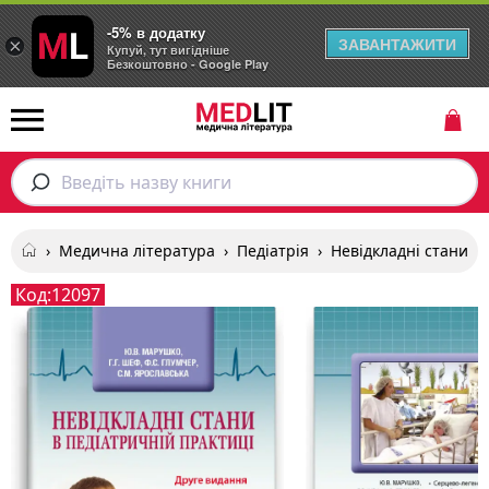
-5% в додатку
ЗАВАНТАЖИТИ
×
Купуй, тут вигідніше
Безкоштовно - Google Play
Введіть назву книги
›
Медична література
›
Педіатрія
›
Невідкладні стани в
Код:
12097