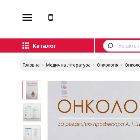
Відповідаємо на дзвінки
Каталог
Головна
›
Медична література
›
Онкологія
›
Онколо