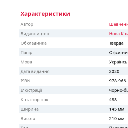
Характеристики
Автор
Шевченко
Видавництво
Нова Кн
Обкладинка
Тверда
Папір
Офсетни
Мова
Українсь
Дата видання
2020
ISBN
978-966-
Ілюстрації
чорно-бі
К-ть сторінок
488
Ширина
145 мм
Висота
210 мм
Тип
Паперов