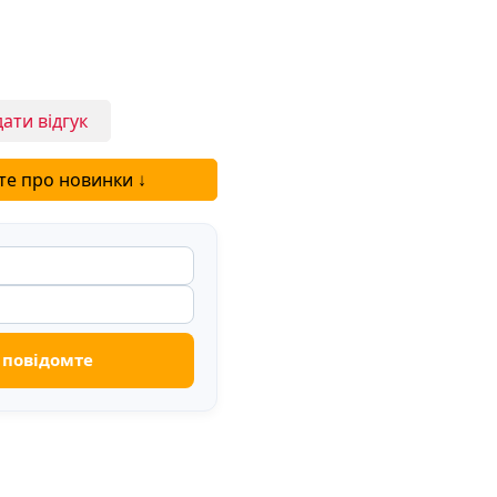
ати відгук
те про новинки ↓