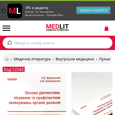
-5% в додатку
ЗАВАНТАЖИТИ
×
Купуй, тут вигідніше
Безкоштовно - Google Play
Введіть назву книги
›
Медична література
›
Внутрішня медицина
›
Пульмон
Код:
12543