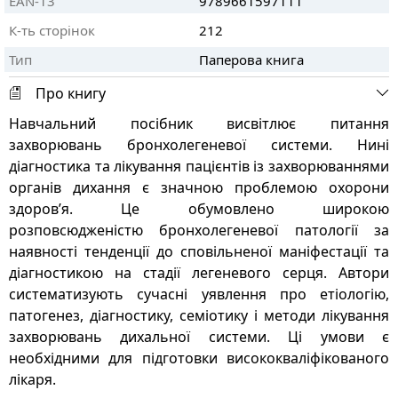
EAN-13
9789661597111
К-ть сторінок
212
Тип
Паперова книга
Про книгу
Навчальний посібник висвітлює питання
захворювань бронхолегеневої системи. Нині
діагностика та лікування пацієнтів із захворюваннями
органів дихання є значною проблемою охорони
здоров’я. Це обумовлено широкою
розповсюдженістю бронхолегеневої патології за
наявності тенденції до сповільненої маніфестації та
діагностикою на стадії легеневого серця. Автори
систематизують сучасні уявлення про етіологію,
патогенез, діагностику, семіотику і методи лікування
захворювань дихальної системи. Ці умови є
необхідними для підготовки висококваліфікованого
лікаря.