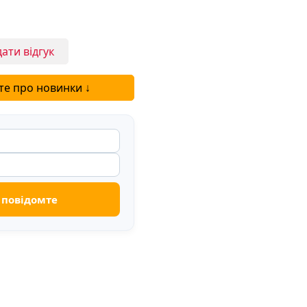
ати відгук
те про новинки ↓