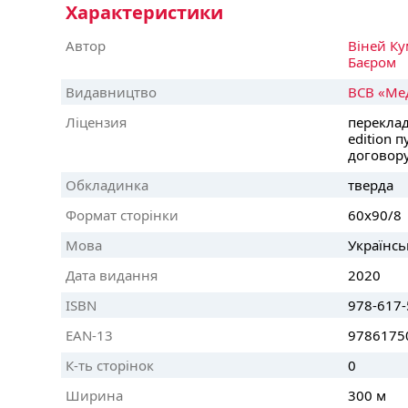
Характеристики
Автор
Віней Ку
Баєром
Видавництво
ВСВ «Ме
Ліцензия
переклад
edition 
договору
Обкладинка
тверда
Формат сторінки
60х90/8
Мова
Українсь
Дата видання
2020
ISBN
978-617-
EAN-13
9786175
К-ть сторінок
0
Ширина
300 м