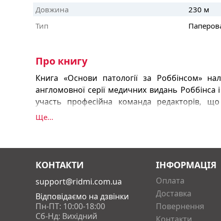
Довжина
230 м
Тип
Паперов
Про книгу
Книга «Основи патології за Роббінсом» на
англомовної серії медичних видань Роббінса і 
участь професійна команда редакторів, що
найважливіших понять патології. З викорис
Ще...
наведено стислий огляд основних принципів п
відповідає сучасним потребам студентів
перероблено, основну увагу приділено пат
захворювань. Клінічні теми розширено й о
КОНТАКТИ
ІНФОРМАЦІЯ
матеріалу додано нові малюнки та схем
Оплата
support@ridmi.com.ua
патологічних процесів. Завдяки суча
Доставка
проілюстровано якісними мікрофото
Відповідаємо на дзвінки
Пн-ПТ: 10:00-18:00
Повернення
макропрепаратів і рентгенівськими знімк
Сб-Нд: Вихідний
Контакти
інформацію оформлено у вигляді окремих бло