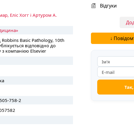
Відгуки
мар,
Еліс Хогг і Артуром А.
Дод
дицина»
↓ Повідом
 Robbins Basic Pathology, 10th
публікується відповідно до
 з компанією Elsevier
ка
505-758-2
057582