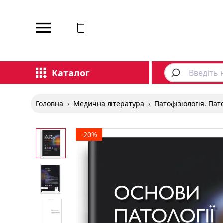
Відповідаємо на дзвінки
Каталог
Головна
›
Медична література
›
Патофізіологія. Па
-20%