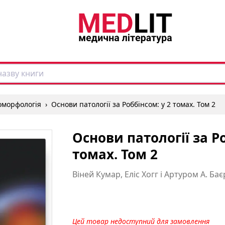
томорфологія
›
Основи патології за Роббінсом: у 2 томах. Том 2
Основи патології за Ро
томах. Том 2
Віней Кумар, Еліс Хогг і Артуром А. Ба
Цей товар недоступний для замовлення