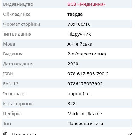
Видавництво
ВСВ «Медицина»
Обкладинка
тверда
Формат сторінки
70х100/16
Тип видання
Підручник
Мова
Англійська
Видання
2-е (стереотипне)
Дата видання
2020
ISBN
978-617-505-790-2
EAN-13
9786175057902
Ілюстрації
чорно-білі
К-ть сторінок
328
Підбірка
Made in Ukraine
Тип
Паперова книга
Про книгу