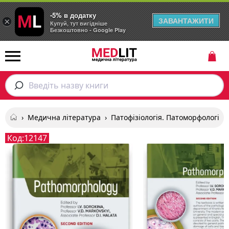
-5% в додатку
ЗАВАНТАЖИТИ
×
Купуй, тут вигідніше
Безкоштовно - Google Play
Введіть назву книги
›
Медична література
›
Патофізіологія. Патоморфологія
Код:
12147