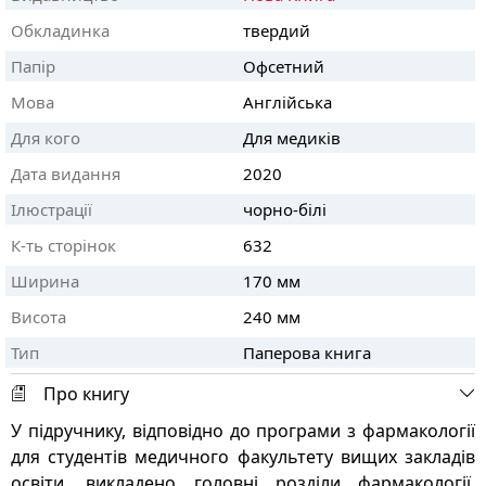
Обкладинка
твердий
Папір
Офсетний
Мова
Англійська
Для кого
Для медиків
Дата видання
2020
Ілюстрації
чорно-білі
К-ть сторінок
632
Ширина
170 мм
Висота
240 мм
Тип
Паперова книга
Про книгу
У підручнику, відповідно до програми з фармакології
для студентів медичного факультету вищих закладів
освіти, викладено головні розділи фармакології,