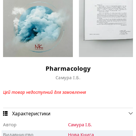
Pharmacology
Самура І.Б.
Цей товар недоступний для замовлення
Характеристики
Автор
Самура І.Б.
Видавництво
Нова Книга