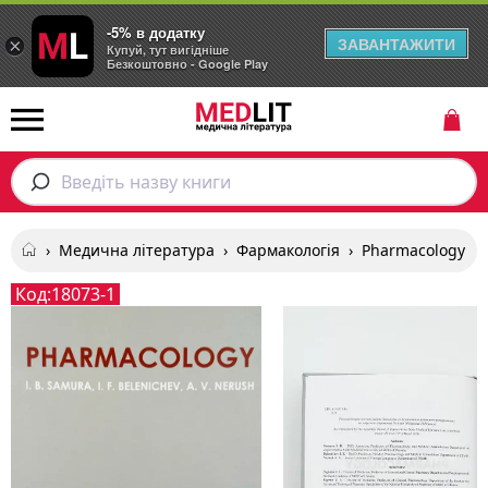
-5% в додатку
ЗАВАНТАЖИТИ
×
Купуй, тут вигідніше
Безкоштовно - Google Play
Введіть назву книги
›
Медична література
›
Фармакологія
›
Pharmacology
Код:
18073-1