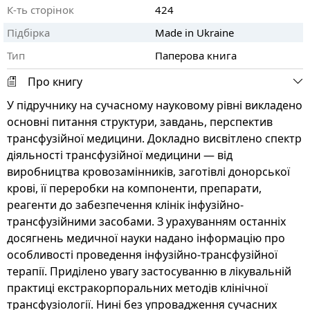
К-ть сторінок
424
Підбірка
Made in Ukraine
Тип
Паперова книга
Про книгу
У підручнику на сучасному науковому рівні викладено
основні питання структури, завдань, перспектив
трансфузійної медицини. Докладно висвітлено спектр
діяльності трансфузійної медицини — від
виробництва кровозамінників, заготівлі донорської
крові, її переробки на компоненти, препарати,
реагенти до забезпечення клінік інфузійно-
трансфузійними засобами. З урахуванням останніх
досягнень медичної науки надано інформацію про
особливості проведення інфузійно-трансфузійної
терапії. Приділено увагу застосуванню в лікувальній
практиці екстракорпоральних методів клінічної
трансфузіології. Нині без упровадження сучасних