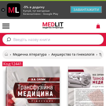
-5% в додатку
ЗАВАНТАЖИТИ
×
Купуй, тут вигідніше
Безкоштовно - Google Play
Введіть назву книги
›
Медична література
›
Акушерство та гінекологія
›
Тра
Код:
12441