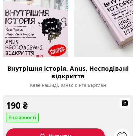
Внутрішня історія. Anus. Несподівані
відкриття
Каве Рашиді, Юнас Кінге Берглан
190
₴
В наявності