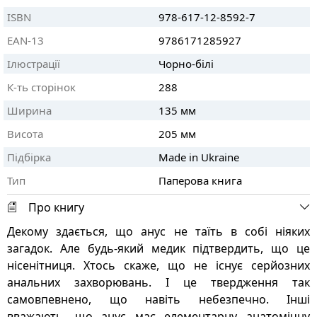
ISBN
978-617-12-8592-7
EAN-13
9786171285927
Ілюстрації
Чорно-білі
К-ть сторінок
288
Ширина
135 мм
Висота
205 мм
Підбірка
Made in Ukraine
Тип
Паперова книга
Про книгу
Декому здається, що анус не таїть в собі ніяких
загадок. Але будь-який медик підтвердить, що це
нісенітниця. Хтось скаже, що не існує серйозних
анальних захворювань. І це твердження так
самовпевнено, що навіть небезпечно. Інші
вважають, що анус має елементарну анатомічну