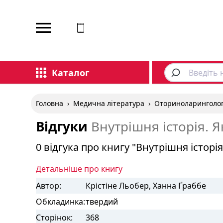
Відповідаємо на дзвінки
Каталог
Головна
›
Медична література
›
Оториноларинголог
Відгуки
Внутрішня історія. Я
0 відгука про книгу "Внутрішня історія
Детальніше про книгу
Автор:
Крістіне Льобер, Ханна Ґраббе
Обкладинка:
твердий
Сторінок:
368