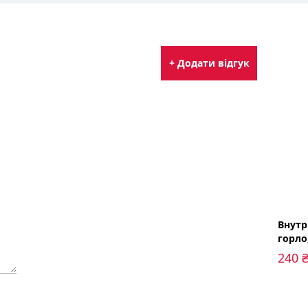
+ Додати відгук
Внутр
горло
житті
240