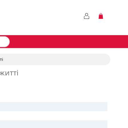
ті
 житті