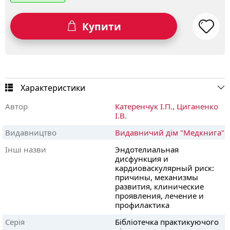
Купити
Характеристики
Автор
Катеренчук І.П.,
Циганенко
І.В.
Видавництво
Видавничий дім "Медкнига"
Інші назви
Эндотелиальная
дисфункция и
кардиоваскулярный риск:
причины, механизмы
развития, клинические
проявления, лечение и
профилактика
Серія
Бібліотечка практикуючого