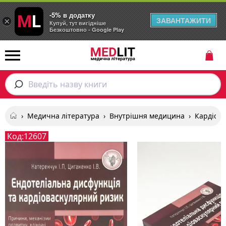
-5% в додатку
ЗАВАНТАЖИТИ
×
Купуй, тут вигідніше
Безкоштовно - Google Play
Введіть назву книги
›
Медична література
›
Внутрішня медицина
›
Кардіоло
Код:
12607