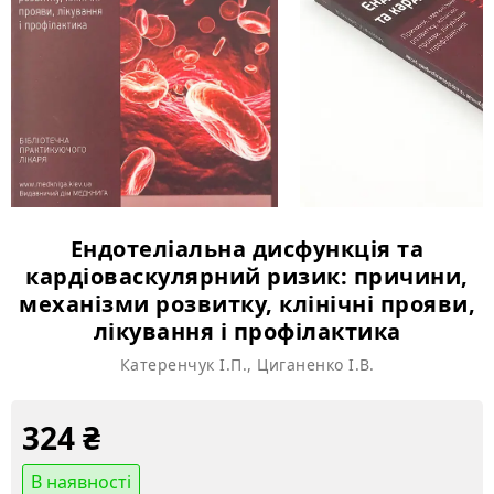
Ендотеліальна дисфункція та
кардіоваскулярний ризик: причини,
механізми розвитку, клінічні прояви,
лікування і профілактика
Катеренчук І.П., Циганенко І.В.
324
₴
В наявності