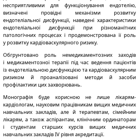
несприятливими для функціонування ендотелію,
визначені провідні механізми розвитку
ендотеліальної дисфункції, наведені характеристики
ендотеліальної дисфункції при різноманітних
патологічних процесах і продемонстрована її роль
у розвитку кардіоваскулярного ризику.
Обгрунтовано роль немедикаментозних заходів
і медикаментозної терапії під час ведення пацієнтів
із ендотеліальною дисфункцією та кардіоваскулярним
ризиком й проаналізовані методи й засоби
профілактики цих захворювань.
Монографія буде корисною не лише лікарям-
кардіологам, науковим працівникам вищих медичних
навчальних закладів, але й терапевтам, сімейним
лікарям, а також аспірантам, клінічним ординаторам
і студентам старших курсів вищих медичних
навчальних закладів IV рівня акредитації.