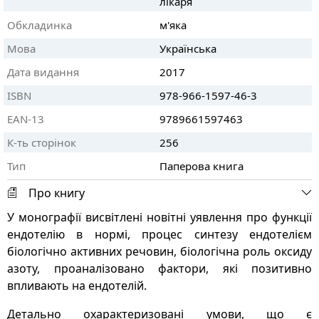
лікаря
Обкладинка
м'яка
Мова
Українська
Дата видання
2017
ISBN
978-966-1597-46-3
EAN-13
9789661597463
К-ть сторінок
256
Тип
Паперова книга
Про книгу
У монографії висвітлені новітні уявлення про функції
ендотелію в нормі, процес синтезу ендотелієм
біологічно активних речовин, біологічна роль оксиду
азоту, проаналізовано фактори, які позитивно
впливають на ендотелій.
Детально охарактеризовані умови, що є