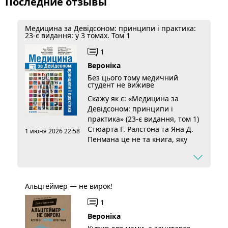
Последние отзывы
Медицина за Девідсоном: принципи і практика:
23-є видання: у 3 томах. Том 1
1
Вероніка
Без цього тому медичний
студент не виживе
Скажу як є: «Медицина за
Девідсоном: принципи і
практика» (23-є видання, том 1)
Стюарта Г. Ралстона та Яна Д.
1 июня 2026 22:58
Пенмана це не та книга, яку
«читають для душі». Це
робочий інструмент, без якого в
медичному просто ніяк. Том
перший з трьох, і охоплює все:
Альцгеймер — не вирок!
від базових принципів до
конкретних клінічних випадків.
1
Що тішить, написано
Вероніка
структуровано й доступно, з