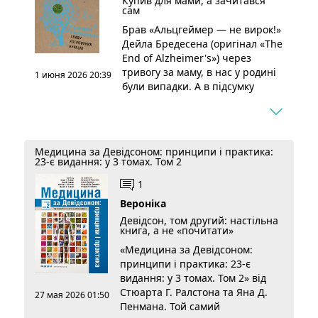
Купив для мами, а зачитався
акцентом на практику й
сам
актуальні рекомендації. Не
Брав «Альцгеймер — не вирок!»
вода, а те, що реально треба
Дейла Бредесена (оригінал «The
біля ліжка...
End of Alzheimer's») через
Подробнее...
тривогу за маму, в нас у родині
1 июня 2026 20:39
були випадки. А в підсумку
прочитав від палітурки до
палітурки сам. Бредесен
нейробіолог, і він не лякає, а
пропонує план. Харчування,
Медицина за Девідсоном: принципи і практика:
рух, сон, робота зі стресом, усе
23-є видання: у 3 томах. Том 2
разом як система для здоров'я
1
мозку. Багато прикладів з
практики, тому це не суха
Вероніка
теорія, а реально «що робити».
Девідсон, том другий: настільна
Чи варто читати? Так, якщо вам
книга, а не «почитати»
важлива...
«Медицина за Девідсоном:
Подробнее...
принципи і практика: 23-є
видання: у 3 томах. Том 2» від
Стюарта Г. Ралстона та Яна Д.
27 мая 2026 01:50
Пенмана. Той самий