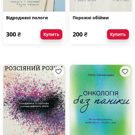
Відроджені пологи
Порожні обійми
300
₴
200
₴
Купить
Купить