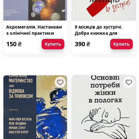
Акромегалія. Настанови
9 місяців до зустрічі.
з клінічної практики
Добра книжка для
майбутньої матусі
150
₴
390
₴
Купить
Купить