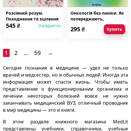
Розсіяний розум.
Онкологія без паніки. Як
Походження та зцілення
попереджають,
545
₴
розладу дефіциту уваги
виявляють і лікують рак
Ожидается
295
₴
Купить
1
2
...
59
→
Сегодня познания в медицине — удел не только
врачей и медсестер, но и обычных людей. Иногда эта
информация может спасти жизнь. Чтобы иметь
представление о функционировании организма и
лечении некоторых болезней вовсе не нужно
заканчивать медицинский ВУЗ, отличный проводник
в мир медицины — это и книги.
В этом разделе книжного магазина MedLit
представлены учебники, справочники, учебные