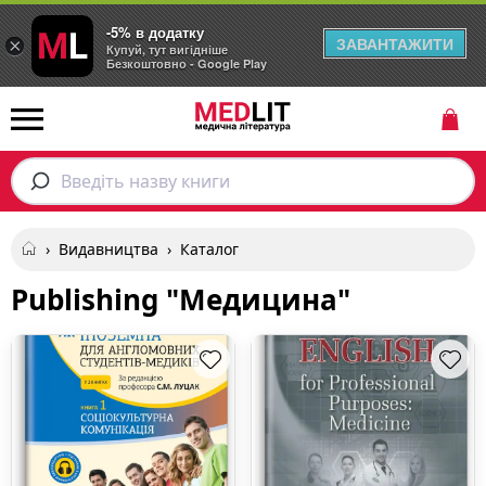
-5% в додатку
ЗАВАНТАЖИТИ
×
Купуй, тут вигідніше
Безкоштовно - Google Play
Введіть назву книги
›
Видавництва
›
Каталог
Publishing "Медицина"