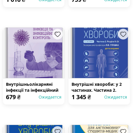
посібник
Внутрішньолікарняні
Внутрішні хвороби: у 2
інфекції та інфекційний
частинах. Частина 2.
679
₴
1 345
₴
контроль: навчальний
Розділи 9—24: підручник
Ожидается
Ожидается
посібник