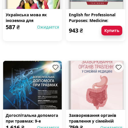
Українська мова як
English for Professional
іноземна для
Purposes: Medicine:
587
₴
англомовних студентів-
textbook (IV a. l.)
Ожидается
943
₴
Купить
медиків: у 2 книгах.
Книга 1. Соціокультурна
комунікація: підручник
Догоспітальна допомога
Захворювання органів
при травмах: 9-е
травлення у сімейній
1 616
₴
759
₴
видання
медицині: навчальний
Ожидается
Ожидается