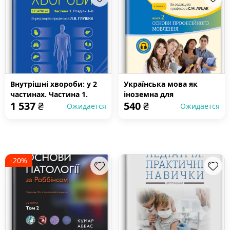
Внутрішні хвороби: у 2
Українська мова як
частинах. Частина 1.
іноземна для
1 537
₴
540
₴
Розділи 1—8: підручник
англомовних студентів-
Ожидается
Ожидается
медиків: у 2 книгах.
Книга 2. Основи
професійного мовлення:
підручник
-20%