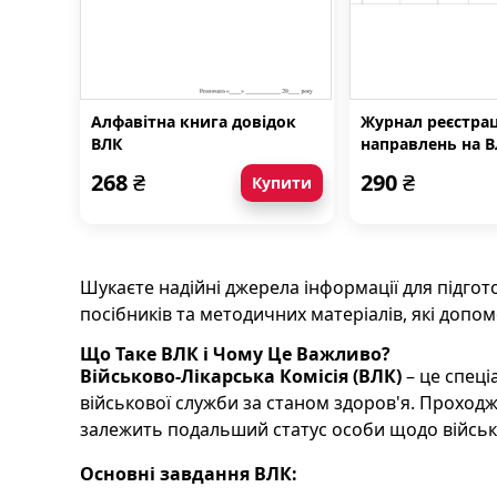
Алфавітна книга довідок
Журнал реєстрац
ВЛК
направлень на В
виданих резерві
268
₴
290
₴
Купити
військовозобов
проходження м
огляду
Шукаєте надійні джерела інформації для підгот
посібників та методичних матеріалів, які допо
Що Таке ВЛК і Чому Це Важливо?
Військово-Лікарська Комісія (ВЛК)
– це спеці
військової служби за станом здоров'я. Проходже
залежить подальший статус особи щодо військ
Основні завдання ВЛК: