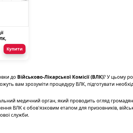
ії
ЛК,
стам та
Купити
’язаним для
едичного
овки до
Військово-Лікарської Комісії (ВЛК)
? У цьому ро
можуть вам зрозуміти процедуру ВЛК, підготувати необхід
альний медичний орган, який проводить огляд громадян 
ння ВЛК є обов'язковим етапом для призовників, військов
ової служби.