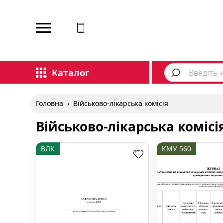
Відповідаємо на дзвінки
Каталог
Головна
›
Військово-лікарська комісія
Військово-лікарська комісі
ВЛК
КМУ 560