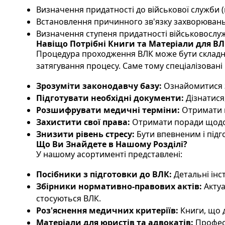
Визначення придатності до військової служби
Встановлення причинного зв'язку захворювань
Визначення ступеня придатності військовослу
Навіщо Потрібні Книги та Матеріали для ВЛ
Процедура проходження ВЛК може бути складн
затягування процесу. Саме тому спеціалізован
Зрозуміти законодавчу базу:
Ознайомитися з
Підготувати необхідні документи:
Дізнатися,
Розшифрувати медичні терміни:
Отримати п
Захистити свої права:
Отримати поради щодо 
Знизити рівень стресу:
Бути впевненим і підг
Що Ви Знайдете в Нашому Розділі?
У нашому асортименті представлені:
Посібники з підготовки до ВЛК:
Детальні інс
Збірники нормативно-правових актів:
Актуа
стосуються ВЛК.
Роз'яснення медичних критеріїв:
Книги, що 
Матеріали для юристів та адвокатів:
Професі