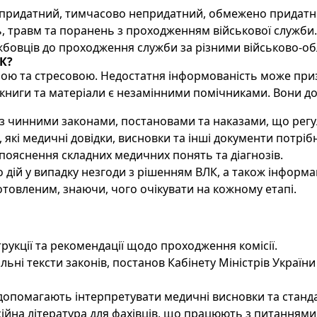
 (придатний, тимчасово непридатний, обмежено придатн
, травм та поранень з проходженням військової служби.
жбовців до проходження служби за різними військово-о
К?
ою та стресовою. Недостатня інформованість може при
і книги та матеріали є незамінними помічниками. Вони 
 чинними законами, постановами та наказами, що регу
 які медичні довідки, висновки та інші документи потріб
ояснення складних медичних понять та діагнозів.
дій у випадку незгоди з рішенням ВЛК, а також інформа
отовленим, знаючи, чого очікувати на кожному етапі.
трукції та рекомендації щодо проходження комісії.
льні тексти законів, постанов Кабінету Міністрів Україн
допомагають інтерпретувати медичні висновки та станда
йна література для фахівців, що працюють з питаннями