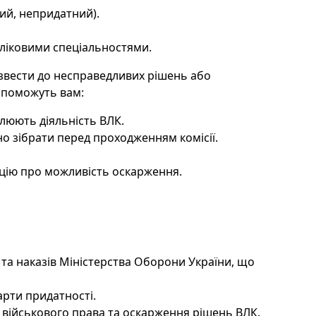
ий, непридатний).
бліковими спеціальностями.
звести до несправедливих рішень або
допоможуть вам:
люють діяльність ВЛК.
но зібрати перед проходженням комісії.
цію про можливість оскарження.
и та наказів Міністерства Оборони України, що
рти придатності.
 військового права та оскарження рішень ВЛК.