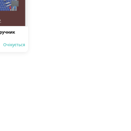
дручник
Очікується