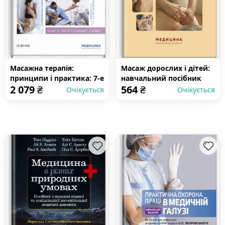
Масажна терапія:
Масаж дорослих і дітей:
принципи і практика: 7-е
навчальний посібник
2 079
₴
564
₴
видання
Очікується
Очікується