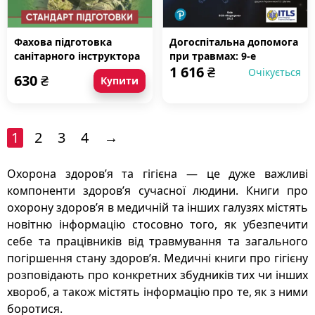
Фахова підготовка
Догоспітальна допомога
санітарного інструктора
при травмах: 9-е
1 616
₴
роти (батареї). Стандарт
видання
Очікується
630
₴
Купити
підготовки
1
2
3
4
→
Охорона здоров’я та гігієна — це дуже важливі
компоненти здоров’я сучасної людини. Книги про
охорону здоров’я в медичній та інших галузях містять
новітню інформацію стосовно того, як убезпечити
себе та працівників від травмування та загального
погіршення стану здоров’я. Медичні книги про гігієну
розповідають про конкретних збудників тих чи інших
хвороб, а також містять інформацію про те, як з ними
боротися.