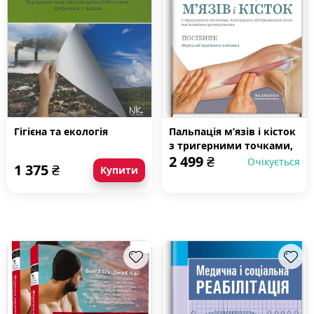
Гігієна та екологія
Пальпація м’язів і кісток
з тригерними точками,
2 499
₴
патернами
Очікується
1 375
₴
Купити
відображеного болю та
технікою розтягування:
посібник: 3-є видання