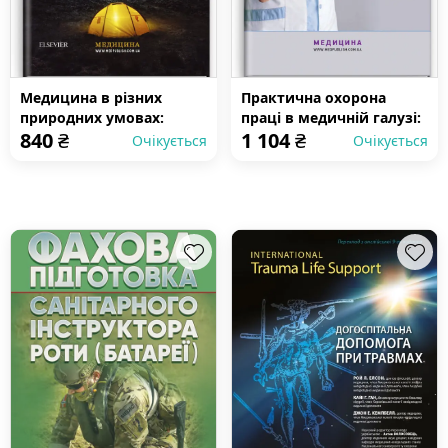
Медицина в різних
Практична охорона
природних умовах:
праці в медичній галузі:
840
₴
1 104
₴
посібник з надання
навчальний посібник
Очікується
Очікується
першої та невідкладної
догоспітальної медичної
допомоги: 7-е видання