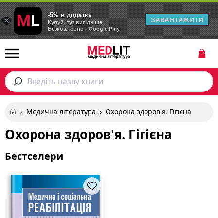
-5% в додатку
ЗАВАНТАЖИТИ
×
Купуй, тут вигідніше
Безкоштовно - Google Play
Введіть назву книги
›
Медична література
›
Охорона здоров'я. Гігієна
Охорона здоров'я. Гігієна
Бестселери