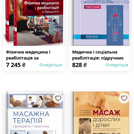
Фізична медицина і
Медична і соціальна
реабілітація за
реабілітація: підручник
7 245
₴
828
₴
Бреддомом: 6-е видання:
Очікується
Очікується
в 2-х томах