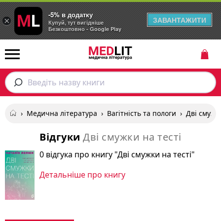
-5% в додатку
ЗАВАНТАЖИТИ
×
Купуй, тут вигідніше
Безкоштовно - Google Play
Введіть назву книги
›
Медична література
›
Вагітність та пологи
›
Дві смужк
Відгуки
Дві смужки на тесті
0 відгука про книгу "Дві смужки на тесті"
Детальніше про книгу