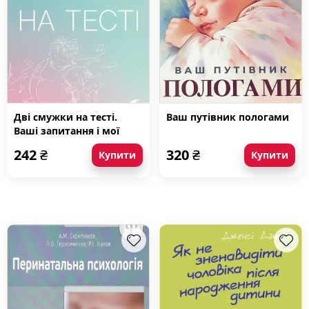
Дві смужки на тесті.
Ваш путівник пологами
Ваші запитання і мої
відповіді про вагітність
242
₴
320
₴
Купити
Купити