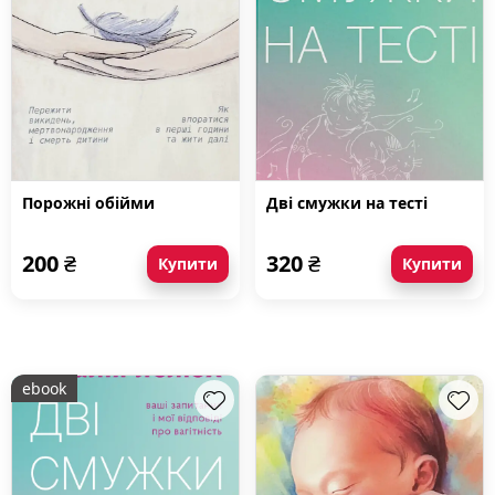
Порожні обійми
Дві смужки на тесті
200
₴
320
₴
Купити
Купити
ebook