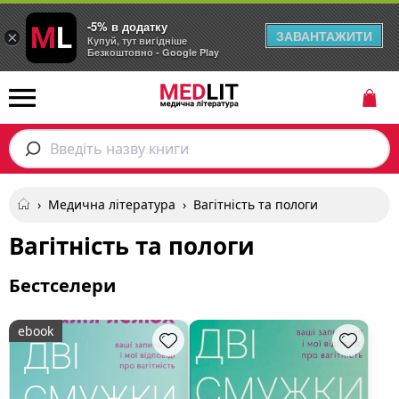
-5% в додатку
ЗАВАНТАЖИТИ
×
Купуй, тут вигідніше
Безкоштовно - Google Play
Введіть назву книги
›
Медична література
›
Вагітність та пологи
Вагітність та пологи
Бестселери
ebook