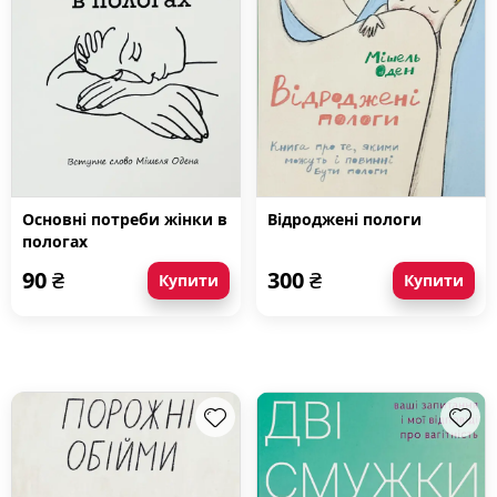
Основні потреби жінки в
Відроджені пологи
пологах
90
₴
300
₴
Купити
Купити