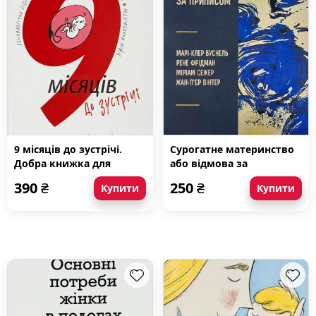
9 місяців до зустрічі.
Сурогатне материнство
Добра книжка для
або відмова за
майбутньої матусі
приписом
390
₴
250
₴
Купити
Купити