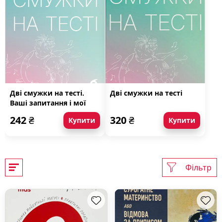
Дві смужки на тесті.
Дві смужки на тесті
Ваші запитання і мої
відповіді про вагітність
242
₴
320
₴
Купити
Купити
Фільтр