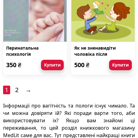
Перинатальна
Як не зненавидіти
психологія
чоловіка після
народження дитини
350
₴
500
₴
Купити
Купити
1
2
→
Інформації про вагітність та пологи існує чимало. Та
чи можна довіряти їй? Які поради варти того, аби
використовувати їх? Якщо вам знайомі ці
переживання, то цей розділ книжкового магазину
MedLit саме для вас. Тут представлені найкращі книги