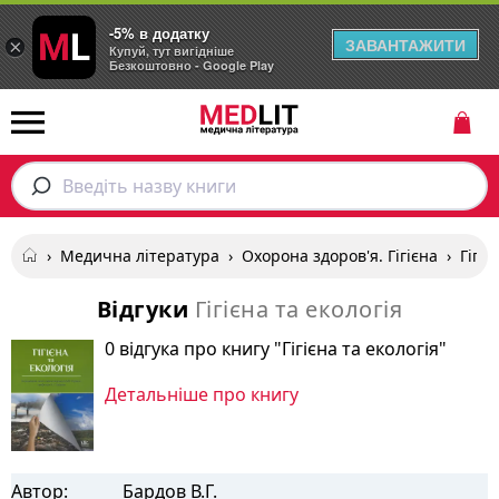
-5% в додатку
ЗАВАНТАЖИТИ
×
Купуй, тут вигідніше
Безкоштовно - Google Play
Введіть назву книги
›
Медична література
›
Охорона здоров'я. Гігієна
›
Гігіє
Відгуки
Гігієна та екологія
0 відгука про книгу "Гігієна та екологія"
Детальніше про книгу
Автор:
Бардов В.Г.