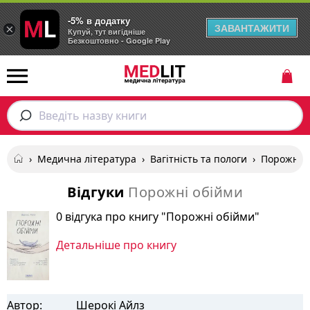
-5% в додатку
ЗАВАНТАЖИТИ
×
Купуй, тут вигідніше
Безкоштовно - Google Play
Введіть назву книги
›
Медична література
›
Вагітність та пологи
›
Порожні 
Відгуки
Порожні обійми
0 відгука про книгу "Порожні обійми"
Детальніше про книгу
Автор:
Шерокі Айлз