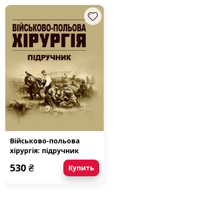
Військово-польова
хірургія: підручник
530
₴
Купить