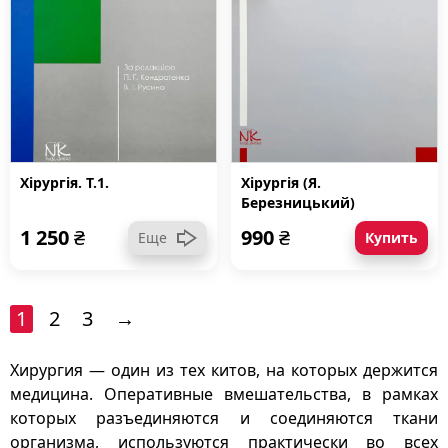
Хірургія. Т.1.
Хірургія (Я.
Березницький)
1 250
₴
990
₴
Еще
Купить
1
2
3
→
Хирургия — один из тех китов, на которых держится
медицина. Оперативные вмешательства, в рамках
которых разъединяются и соединяются ткани
организма, используются практически во всех