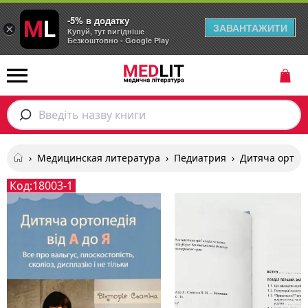
-5% в додатку
ЗАВАНТАЖИТИ
×
Купуй, тут вигідніше
Безкоштовно - Google Play
Введіть назву книги
›
Медицинская литература
›
Педиатрия
›
Дитяча ортопе
Код:
18003-1