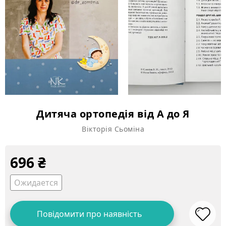
Дитяча ортопедія від А до Я
Вікторія Сьоміна
696
₴
Ожидается
Повідомити про наявність