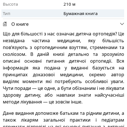
Высота
210 м
Тип
Бумажная книга
О книге
Що для більшості з нас означає дитяча ортопедія? Це
незвідана частина медицини, яку більшість
пов’язують з ортопедичним взуттям, стременами та
сколіозом. В даній книзі детально та зрозуміло
описані основні питання дитячої ортопедії. Вся
інформація яка подана у виданні базується на
принципах доказової медицини, окремо автор
виділяє моменти які потребують особливої уваги.
Чути поради — це одне, а бути обізнаним і не лікувати
здорову дитину, або навпаки знати найсучасніші
методи лікування — це зовсім інше.
Дане видання допоможе батькам та рідним дитини, а
також лікарям загальної практики і педіатрам
отримати відповіді на всі основні питання з дитячої