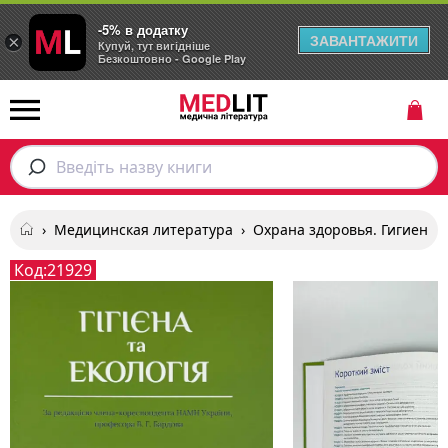
-5% в додатку
ЗАВАНТАЖИТИ
×
Купуй, тут вигідніше
Безкоштовно - Google Play
Введіть назву книги
›
Медицинская литература
›
Охрана здоровья. Гигиена
›
Код:
21929