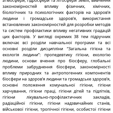
атмосфери, гідросфери та літосфери Землі, вивчення
закономірностей впливу фізичних, хімічних,
біологічних та психологічних факторів на здоров’я
людини і громадське здоров’я, використання
встановлених закономірностей для розробки методів
та систем профілактики впливу негативних градацій
цих факторів. У вигляді окремих 38 тем підручник
включає всі розділи навчальної програми та всі
основні розділи дисципліни “Загальна гігієна та
екологія людини”: пропедевтику гігієни, екологію
людини, основи вчення про біосферу, глобальні
проблеми забруднення біосфери, закономірності
впливу природних та антропогенних компонентів
біосфери на здоров’я людини та громадське здоров’я,
основні положення комунальної гігієни, гігієни
харчування, гігієни праці, гігієни дітей та підлітків,
гігієни лікувально-профілактичних закладів,
радіаційної гігієни, гігієни надзвичайних станів,
військової гігієни, тропічної гігієни, особистої гігієни