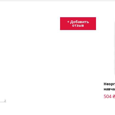
+ Добавить
отзыв
Неорг
навча
р. а.)
504