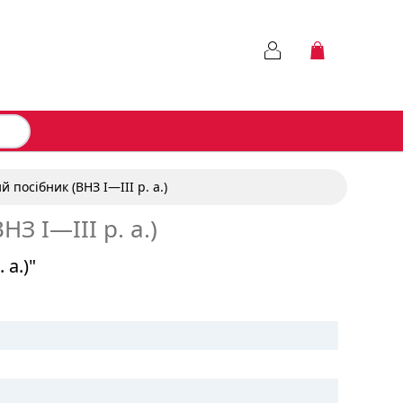
 посібник (ВНЗ I—III р. а.)
З I—III р. а.)
 а.)"