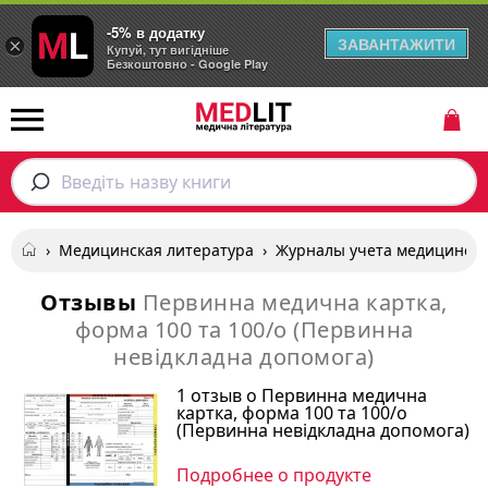
-5% в додатку
ЗАВАНТАЖИТИ
×
Купуй, тут вигідніше
Безкоштовно - Google Play
Введіть назву книги
›
Медицинская литература
›
Журналы учета медицинск
Отзывы
Первинна медична картка,
форма 100 та 100/о (Первинна
невідкладна допомога)
1 отзыв о Первинна медична
картка, форма 100 та 100/о
(Первинна невідкладна допомога)
Подробнее о продукте