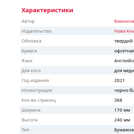
Характеристики
Автор
Важнича
Издательство
Нова Кн
Обложка
твердий
Бумага
офсетна
Язык
Английс
Для кого
для мед
Год издания
2021
Иллюстрации
чорно-бі
Кол-во страниц
368
Ширина
170 мм
Высота
240 мм
Тип
Бумажна