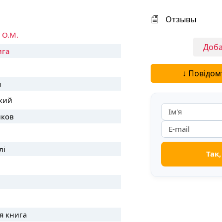
Отзывы
 О.М.
Доба
ига
↓ Повідом
я
кий
иков
лі
я книга