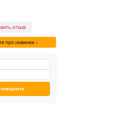
вить отзыв
те про новинки ↓