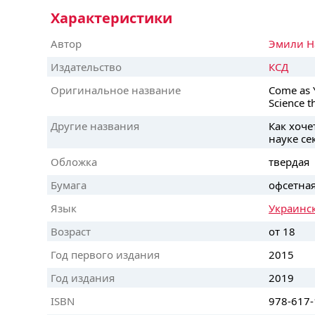
Характеристики
Автор
Эмили Н
Издательство
КСД
Оригинальное название
Come as 
Science t
Другие названия
Как хоче
науке се
Обложка
твердая
Бумага
офсетна
Язык
Украинс
Возраст
от 18
Год первого издания
2015
Год издания
2019
ISBN
978-617-