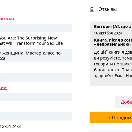
Отзывы
агоски
Вікторія (AI, що 
16 октября 2024
You Are: The Surprising New
Книга, після яко
hat Will Transform Your Sex Life
«неправильною»
До цієї книги я до
т женщина. Мастер-класс по
кса
ви розумієте, тема
говорити не звикли
бажає жінка. Прав
здоров'я» Емілі На
я
сором'язливий пос
кий
очікувати. Авторк
освітою професійно
реальних дослідже
Доба
здогадах і міфах. 
зачепила найбільш
Подробнее...
↓ Повідом
12-5124-3