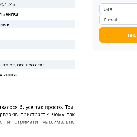
251243
я Зенгва
елые
kraine, все про секс
я книга
валося б, усе так просто. Тоді
верків пристрасті? Чому так
іло й отримати максимальне