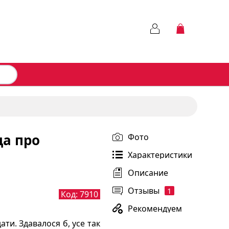
да про
Фото
Характеристики
Описание
Отзывы
1
Код:
7910
Рекомендуем
ти. Здавалося б, усе так