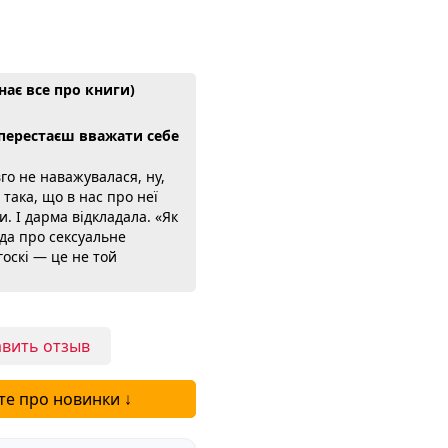
знає все про книги)
ї перестаєш вважати себе
вго не наважувалася, ну,
 така, що в нас про неї
. І дарма відкладала. «Як
да про сексуальне
госкі — це не той
ібник, якого можна було
а займається сексуальною
, і вся книга стоїть на
ннях, а не на чиїхось
вить отзыв
Головна думка, яка мене
е:...
те про новинки ↓