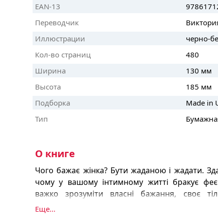
EAN-13
9786171
Переводчик
Виктори
Иллюстрации
черно-б
Кол-во страниц
480
Ширина
130 мм
Высота
185 мм
Подборка
Made in U
Тип
Бумажна
О книге
Чого бажає жінка? Бути жаданою і жадати. Зда
чому у вашому інтимному житті бракує феєр
важко зрозуміти власні бажання, своє т
задоволення? Може, з вами щось не так?
Еще...