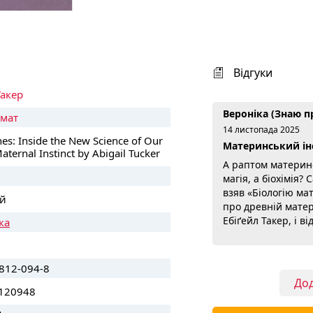
Відгуки
Такер
Вероніка (Знаю п
мат
14 листопада 2025
s: Inside the New Science of Our
Материнський ін
aternal Instinct by Abigail Tucker
А раптом материнс
магія, а біохімія?
взяв «Біологію ма
й
про древній мате
Ебіґейл Такер, і в
ка
в хорошому сенсі.
генетику й нейроб
чому матері повод
812-094-8
сухий підручник, 
Дод
історії реальних жі
120948
раптом стають бл