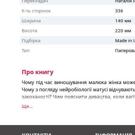
Перекладач
Наталія 
К-ть сторінок
336
Ширина
140 мм
Висота
220 мм
Підбірка
Made in 
Тип
Паперов
Про книгу
Чому під час виношування малюка жінка може 
Чому з погляду нейробіології матусі відчувають
закоханості? Чим пояснити дивацтва, коли ваг
огірочків чи оселедця? Що пов’язує вищий відс
Ще...
збільшення статків? Чому мами можуть водн
катаклізми, і ледь не страждати від психоло
підгузків?