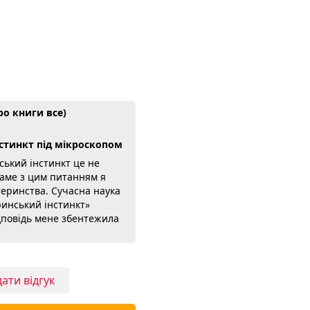
ро книги все)
стинкт під мікроскопом
ький інстинкт це не
 Саме з цим питанням я
теринства. Сучасна наука
ринський інстинкт»
ідповідь мене збентежила
 Такер копає в еволюцію,
іологію, щоб пояснити,
яться саме так. Але це не
бо паралельно йдуть
ати відгук
нок, і складні речі
изькими. Окремо ціную,