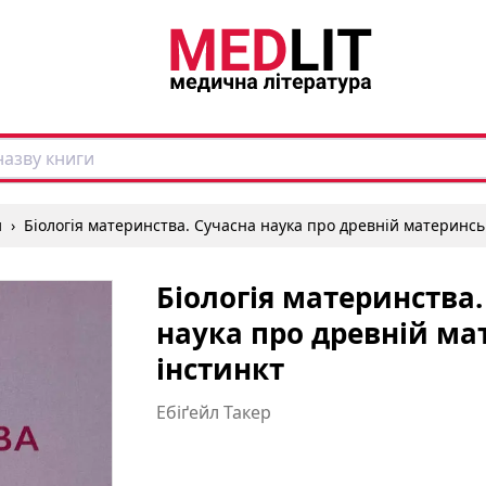
и
›
Біологія материнства. Сучасна наука про древній материнсь
Біологія материнства.
наука про древній м
інстинкт
Ебіґейл Такер