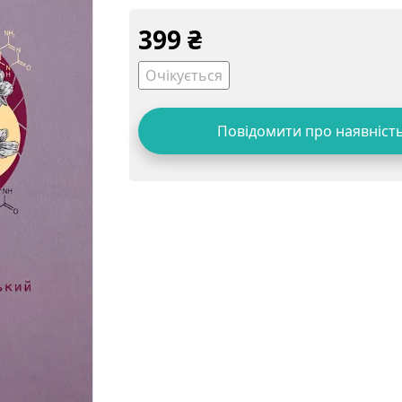
399
₴
Очікується
Повідомити про наявніст