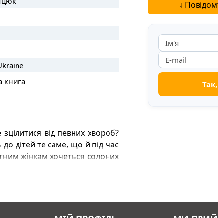
Яцюк
що...
↓ Повідом
Читати далі...
Ukraine
а книга
зцілитися від певних хвороб?
 до дітей те саме, що й під час
ітним жінкам хочеться солоних
оток післяпологових депресій і
очас і спокійніше переживати
гічних розладів через нестачу