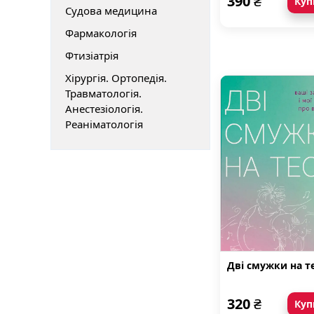
390
₴
Куп
Судова медицина
Фармакологія
Фтизіатрія
Хірургія. Ортопедія.
Травматологія.
Анестезіологія.
Реаніматологія
Дві смужки на те
320
₴
Куп