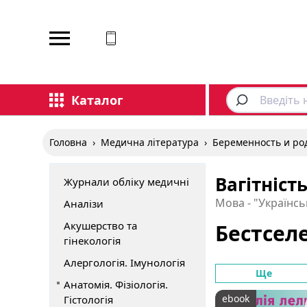
Відповідаємо на дзвінки
Каталог
Головна
›
Медична література
›
Беременность и ро
Вагітніст
Журнали обліку медичні
Мова - "Українсь
Аналізи
Акушерство та
Бестсел
гінекологія
Алергологія. Імунологія
Ще
Анатомія. Фізіологія.
ebook
Гістологія