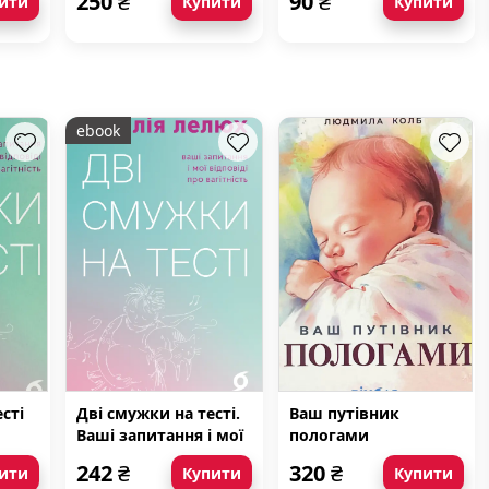
250
₴
90
₴
ити
Купити
Купити
ebook
сті
Дві смужки на тесті.
Ваш путівник
Ваші запитання і мої
пологами
відповіді про
242
₴
320
₴
ити
Купити
Купити
вагітність