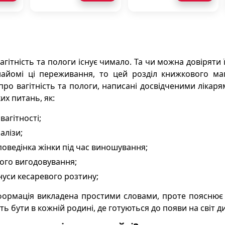
агітність та пологи існує чимало. Та чи можна довіряти 
айомі ці переживання, то цей розділ книжкового маг
про вагітність та пологи, написані досвідченими лікаря
их питань, як:
вагітності;
алізи;
оведінка жінки під час виношування;
ого вигодовування;
нуси кесаревого розтину;
нформація викладена простими словами, проте пояснює ск
ь бути в кожній родині, де готуються до появи на світ д