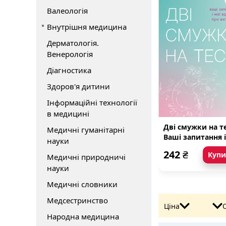
Валеологія
Внутрішня медицина
Дерматологія.
Венерологія
Діагностика
Здоров'я дитини
Інформаційні технології
в медицині
Дві смужки на те
Медичні гуманітарні
Ваші запитання і
науки
мої відповіді пр
242
₴
Куп
Медичні природничі
вагітність
науки
Медичні словники
Медсестринство
Ціна
Народна медицина