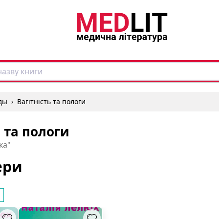
ды
›
Вагітність та пологи
ь та пологи
ка"
ери