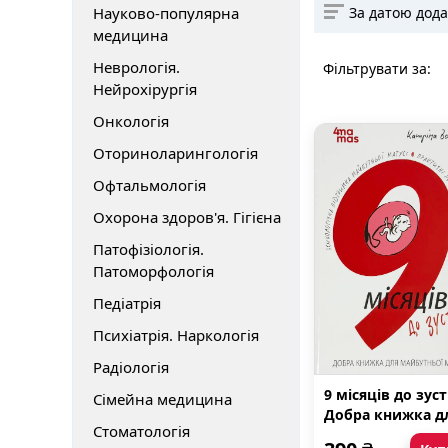
Науково-популярна
За датою дод
медицина
Неврологія.
Фільтрувати за:
Нейрохірургія
Онкологія
Оториноларингологія
Офтальмологія
Охорона здоров'я. Гігієна
Патофізіологія.
Патоморфологія
Педіатрія
Психіатрія. Наркологія
Радіологія
9 місяців до зуст
Сімейна медицина
Добра книжка д
Стоматологія
майбутньої мату