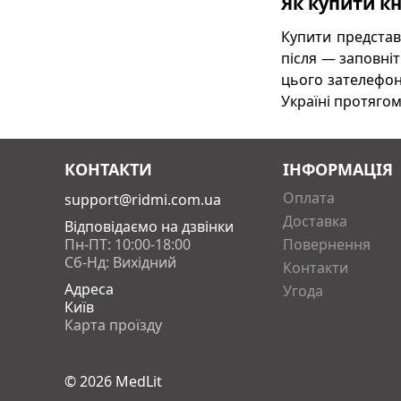
Як купити кн
Купити представ
після — заповніт
цього зателефон
Україні протягом
КОНТАКТИ
ІНФОРМАЦІЯ
Оплата
support@ridmi.com.ua
Доставка
Відповідаємо на дзвінки
Пн-ПТ: 10:00-18:00
Повернення
Сб-Нд: Вихідний
Контакти
Адреса
Угода
Київ
Карта проїзду
© 2026
MedLit