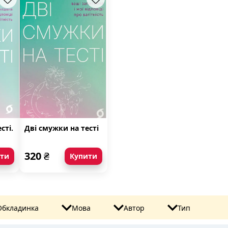
сті.
Дві смужки на тесті
о
320
₴
ити
Купити
Обкладинка
Мова
Автор
Тип