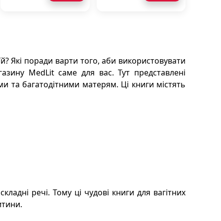
їй? Які поради варти того, аби використовувати
азину MedLit саме для вас. Тут представлені
ми та багатодітними матерям. Ці книги містять
ладні речі. Тому ці чудові книги для вагітних
итини.