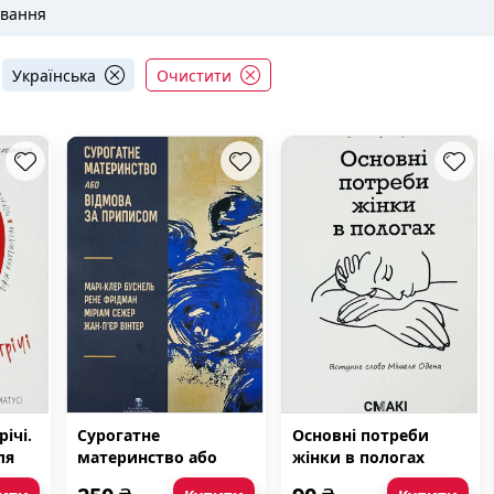
авання
Українська
Очистити
річі.
Сурогатне
Основні потреби
ля
материнство або
жінки в пологах
сі
відмова за приписом