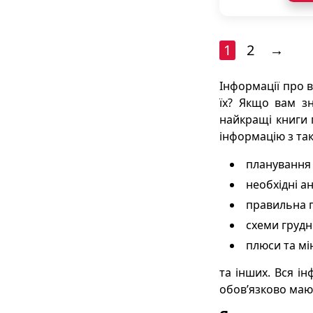
1
2
→
Інформації про в
їх? Якщо вам зн
найкращі книги 
інформацію з так
планування 
необхідні ан
правильна п
схеми грудн
плюси та мі
та інших. Вся і
обов’язково мают