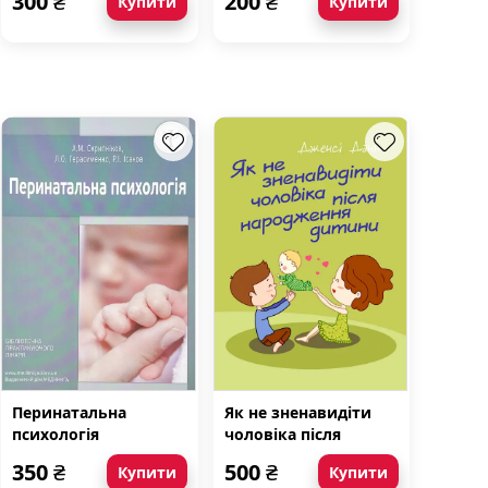
300
₴
200
₴
Купити
Купити
Перинатальна
Як не зненавидіти
психологія
чоловіка після
народження дитини
350
₴
500
₴
Купити
Купити