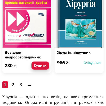
Довідник
Хірургія: підручник
нейроортопедичних
966
₴
проявів патології хребта
Очікується
280
₴
Купити
1
2
3
→
Хірургія — один з тих китів, на яких тримається
медицина. Оперативні втручання, в рамках яких