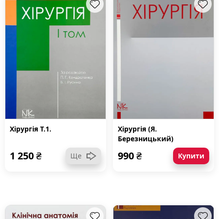
Хірургія Т.1.
Хірургія (Я.
Березницький)
1 250
₴
990
₴
Ще
Купити