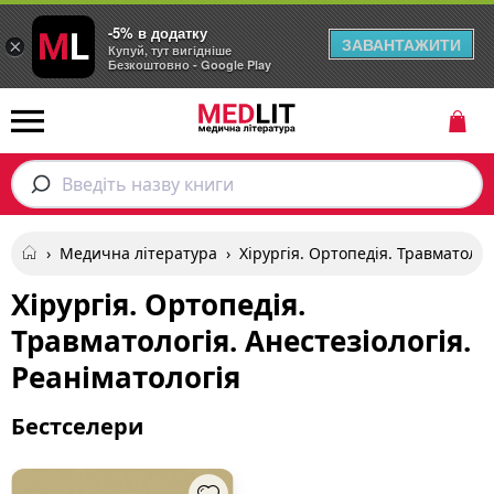
-5% в додатку
ЗАВАНТАЖИТИ
×
Купуй, тут вигідніше
Безкоштовно - Google Play
Введіть назву книги
›
Медична література
›
Хірургія. Ортопедія. Травматолог
Хірургія. Ортопедія.
Травматологія. Анестезіологія.
Реаніматологія
Бестселери