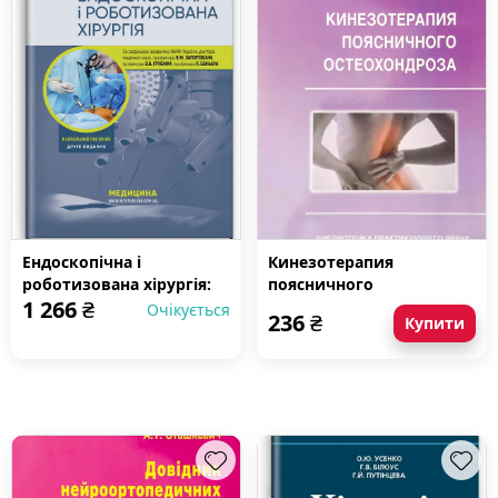
Ендоскопічна і
Кинезотерапия
роботизована хірургія:
поясничного
1 266
₴
навчальний посібник
остеохондроза
Очікується
236
₴
Купити