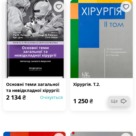
Основні теми загальної
Хірургія. Т.2.
та невідкладної хірургії:
2 134
₴
посібник зі
Очікується
1 250
₴
Ще
спеціалізованої
хірургічної практики: 7-е
видання