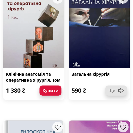
Клінічна анатомія та
Загальна хірургія
оперативна хірургія. Том
1
1 380
₴
590
₴
Купити
Ще