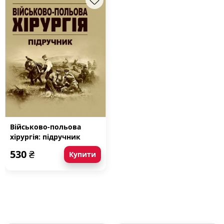
Військово-польова
хірургія: підручник
530
₴
Купити