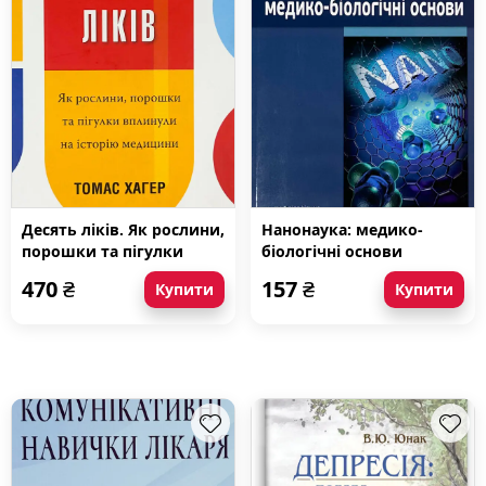
Десять ліків. Як рослини,
Нанонаука: медико-
порошки та пігулки
біологічні основи
вплинули на історію
470
₴
157
₴
Купити
Купити
медицини