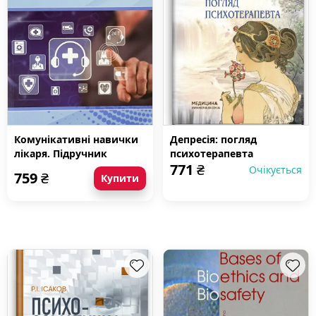
Комунікативні навички
Депресія: погляд
лікаря. Підручник
психотерапевта
771
₴
Очікується
759
₴
Купити