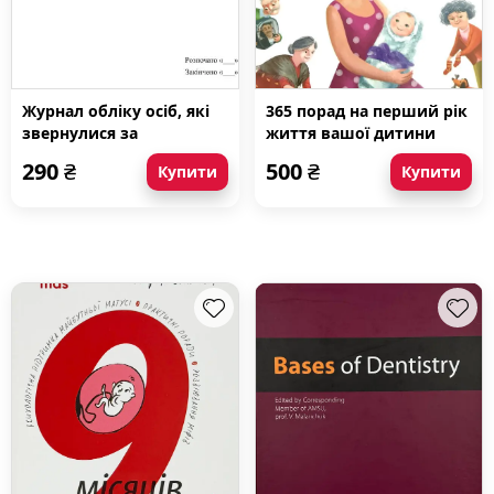
Журнал обліку осіб, які
365 порад на перший рік
звернулися за
життя вашої дитини
психологічною
290
₴
500
₴
Купити
Купити
допомогою