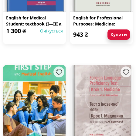
English for Medical
English for Professional
Student: textbook (I—III a.
Purposes: Medicine:
1 300
₴
l.)
textbook (IV a. l.)
Очікується
943
₴
Купити