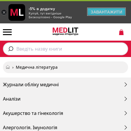
-5% в додатку
ЗАВАНТАЖИТИ
×
Купуй, тут вигідніше
Безкоштовно - Google Play
Введіть назву книги
›
Медична література
Журнали обліку медичні
Аналізи
Акушерство та гінекологія
Алергологія. Імунологія