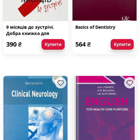
9 місяців до зустрічі.
Basics of Dentistry
Добра книжка для
майбутньої матусі
390
₴
564
₴
Купити
Купити