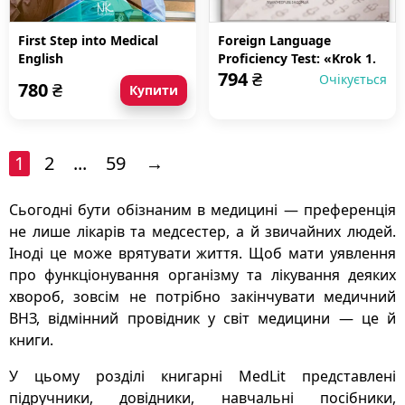
First Step into Medical
Foreign Language
English
Proficiency Test: «Krok 1.
794
₴
Medicine»: manual
Очікується
780
₴
Купити
1
2
...
59
→
Сьогодні бути обізнаним в медицині — преференція
не лише лікарів та медсестер, а й звичайних людей.
Іноді це може врятувати життя. Щоб мати уявлення
про функціонування організму та лікування деяких
хвороб, зовсім не потрібно закінчувати медичний
ВНЗ, відмінний провідник у світ медицини — це й
книги.
У цьому розділі книгарні MedLit представлені
підручники, довідники, навчальні посібники,