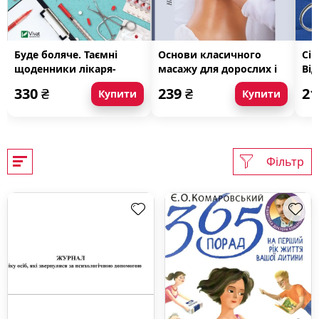
Буде боляче. Таємні
Основи класичного
Сім
щоденники лікаря-
масажу для дорослих і
Від
ординатора
дітей. навчально-
су
330
₴
239
₴
2
Купити
Купити
методичний посібник
Фільтр