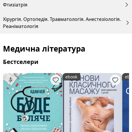
Фтизіатрія
Хірургія. Ортопедія. Травматологія. Анестезіологія.
Реаніматологія
Медична література
Бестселери
ebook
ebo