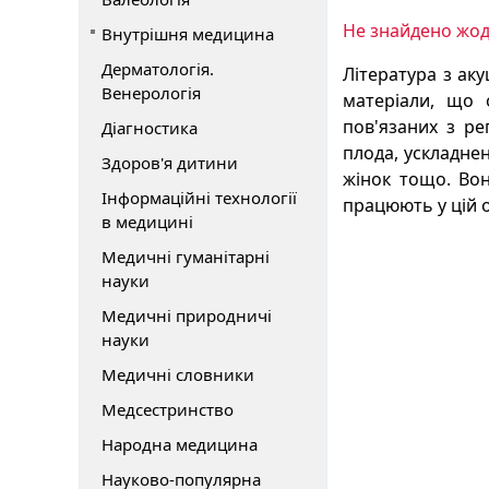
Не знайдено жод
Внутрішня медицина
Дерматологія.
Література з акуш
Венерологія
матеріали, що о
пов'язаних з ре
Діагностика
плода, ускладнен
Здоров'я дитини
жінок тощо. Вон
Інформаційні технології
працюють у цій о
в медицині
Медичні гуманітарні
науки
Медичні природничі
науки
Медичні словники
Медсестринство
Народна медицина
Науково-популярна