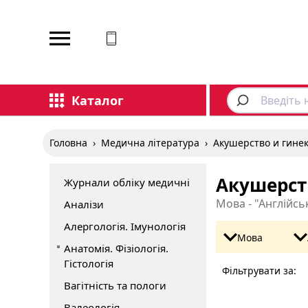
Відповідаємо на дзвінки
Каталог
Головна
›
Медична література
›
Акушерство и гине
Акушерств
Журнали обліку медичні
Мова - "Англійсь
Аналізи
Алергологія. Імунологія
Мова
Анатомія. Фізіологія.
Гістологія
Фільтрувати за:
Вагітність та пологи
Валеологія