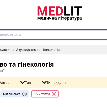
кология
›
Акушерство та гінекологія
о та гінекологія
ка"
Автор
Тип
Тип видання
Англійська
Очистити