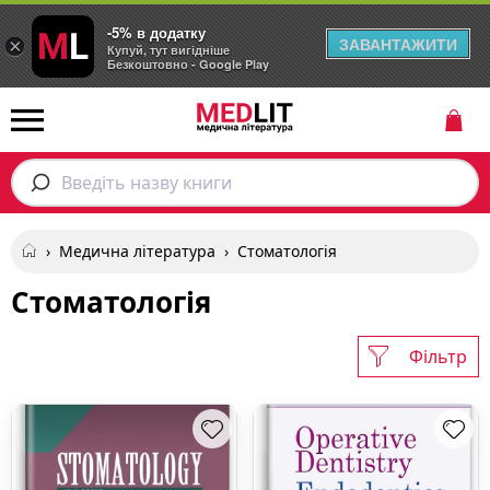
-5% в додатку
ЗАВАНТАЖИТИ
×
Купуй, тут вигідніше
Безкоштовно - Google Play
Введіть назву книги
›
Медична література
›
Стоматологія
Стоматологія
Фільтр