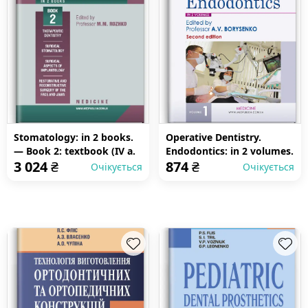
Stomatology: in 2 books.
Operative Dentistry.
— Book 2: textbook (IV a.
Endodontics: in 2 volumes.
3 024
₴
874
₴
l.)
Volume 1: textbook
Очікується
Очікується