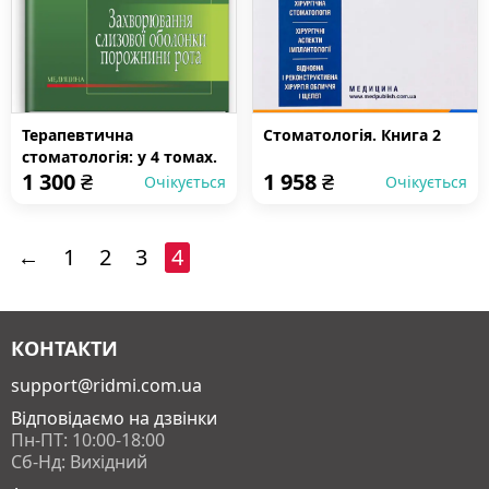
Терапевтична
Стоматологія. Книга 2
стоматологія: у 4 томах.
1 300
₴
1 958
₴
Том 4. Захворювання
Очікується
Очікується
слизової оболонки
порожнини рота:
підручник
←
1
2
3
4
КОНТАКТИ
support@ridmi.com.ua
Відповідаємо на дзвінки
Пн-ПТ: 10:00-18:00
Сб-Нд: Вихідний