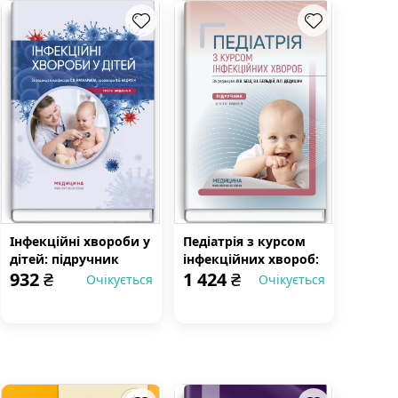
Інфекційні хвороби у
Педіатрія з курсом
дітей: підручник
інфекційних хвороб:
932
₴
1 424
₴
підручник
Очікується
Очікується